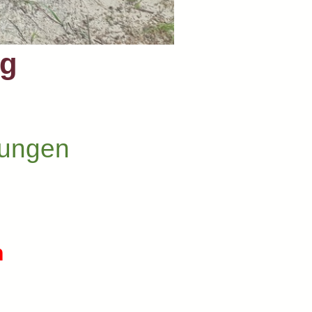
ng
hungen
n